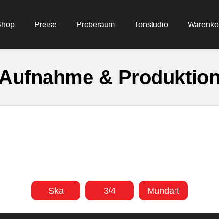
Shop
Preise
Proberaum
Tonstudio
Warenko
Aufnahme & Produktio
Ska
3/4
Mundart