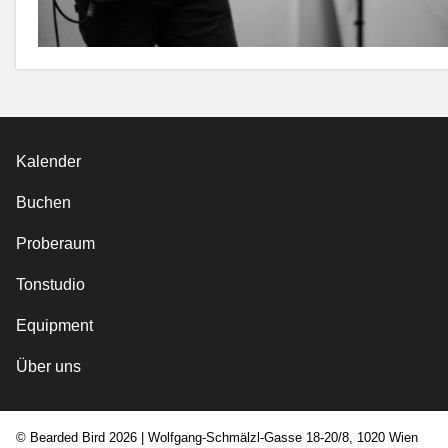
Kalender
Buchen
Proberaum
Tonstudio
Equipment
Über uns
© Bearded Bird
2026
| Wolfgang-Schmälzl-Gasse 18-20/8, 1020 Wien